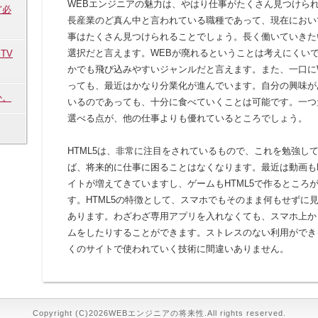
WEBエンジニアの魅力は、やはり仕事がたくさん見つけら
ど必
長産業のど真ん中と言われている職種であって、現在におい
事はたくさん見つけられることでしょう。長く働いていきた
選択だと言えます。WEBが廃れるということは考えにくいで
TV
かでも飛び込みやすいジャンルだと言えます。また、一口に
っても、最近はかなり分業化が進んでいます。自分の興味が
か。
いるのであっても、十分に食べていくことは可能です。一つ
選べる点が、他の仕事よりも優れているところでしょう。
HTML5は、非常に注目をされているもので、これを勉強し
ば、将来的に仕事に困ることはなくなります。最近は動画もH
イトが増えてきていますし、ゲームもHTML5で作るところ
す。HTML5の特徴として、スマホでもそのまま何もせずに
あります。わざわざ専用アプリを入れなくても、スマホ上か
ムをしたりすることができます。ストレスのない利用ができ
くのサイトで使われていく技術に間違いありません。
Copyright (C)2026WEBエンジニアの将来性.All rights reserved.