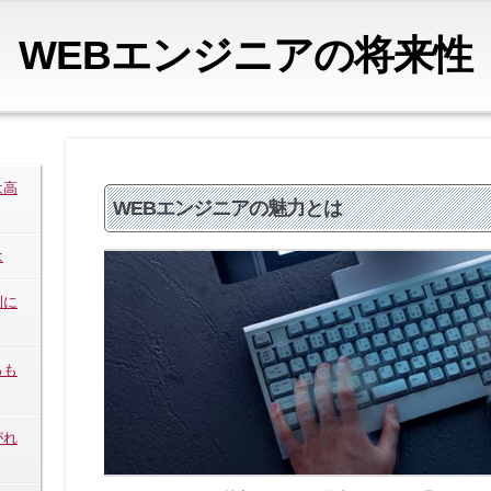
WEBエンジニアの将来性
は高
WEBエンジニアの魅力とは
は
利に
るも
がれ